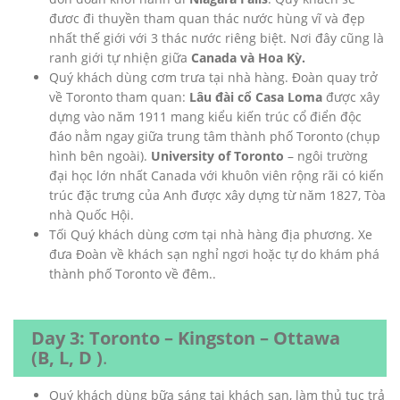
đươc đi thuyền tham quan thác nước hùng vĩ và đẹp
nhất thế giới với 3 thác nước riêng biệt. Nơi đây cũng là
ranh giới tự nhiện giữa
Canada và Hoa Kỳ.
Quý khách dùng cơm trưa tại nhà hàng. Đoàn quay trở
về Toronto tham quan:
Lâu đài cổ Casa Loma
được xây
dựng vào năm 1911 mang kiểu kiến trúc cổ điển độc
đáo nằm ngay giữa trung tâm thành phố Toronto (chụp
hình bên ngoài).
University of Toronto
– ngôi trường
đại học lớn nhất Canada với khuôn viên rộng rãi có kiến
trúc đặc trưng của Anh được xây dựng từ năm 1827, Tòa
nhà Quốc Hội.
Tối Quý khách dùng cơm tại nhà hàng địa phương. Xe
đưa Đoàn về khách sạn nghỉ ngơi hoặc tự do khám phá
thành phố Toronto về đêm..
Day 3: Toronto – Kingston – Ottawa
(B, L, D )
.
Quý khách dùng bữa sáng tại khách sạn, làm thủ tục trả