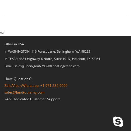
va
Office in USA
In WASHINGTON: 116 Forest Lane, Bellingham, WA 98225
In TEXAS: 4654 Highway 6 North, Suite 101N, Houston, TX 77084
Email: sales@linen-goat-798200.hostingersite.com
Have Questions?
Zalo/Viber/Whatsapp: +1 971 232 9999
sales@landtoursmy.com
24/7 Dedicated Customer Support