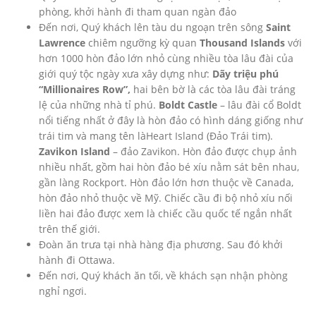
phòng, khởi hành đi tham quan ngàn đảo
Đến nơi, Quý khách lên tàu du ngoạn trên sông
Saint
Lawrence
chiêm ngưỡng kỳ quan
Thousand Islands
với
hơn 1000 hòn đảo lớn nhỏ cùng nhiều tòa lâu đài của
giới quý tộc ngày xưa xây dựng như:
Dãy triệu phú
“Millionaires Row”,
hai bên bờ là các tòa lâu đài tráng
lệ của những nhà tỉ phú.
Boldt Castle
– lâu đài cổ Boldt
nổi tiếng nhất ở đây là hòn đảo có hình dáng giống như
trái tim và mang tên làHeart Island (Đảo Trái tim).
Zavikon Island
– đảo Zavikon. Hòn đảo được chụp ảnh
nhiều nhất, gồm hai hòn đảo bé xíu nằm sát bên nhau,
gần làng Rockport. Hòn đảo lớn hơn thuộc về Canada,
hòn đảo nhỏ thuộc về Mỹ. Chiếc cầu đi bộ nhỏ xíu nối
liền hai đảo được xem là chiếc cầu quốc tế ngắn nhất
trên thế giới.
Đoàn ăn trưa tại nhà hàng địa phương. Sau đó khởi
hành đi Ottawa.
Đến nơi, Quý khách ăn tối, về khách sạn nhận phòng
nghỉ ngơi.