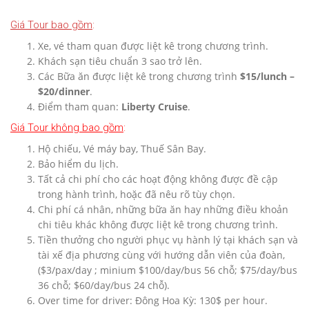
Giá Tour bao gồm
:
Xe, vé tham quan được liệt kê trong chương trình.
Khách sạn tiêu chuẩn 3 sao trở lên.
Các Bữa ăn được liệt kê trong chương trình
$15/lunch –
$20/dinner
.
Điểm tham quan:
Liberty Cruise
.
Giá Tour không bao gồm
:
Hộ chiếu, Vé máy bay, Thuế Sân Bay.
Bảo hiểm du lịch.
Tất cả chi phí cho các hoạt động không được đề cập
trong hành trình, hoặc đã nêu rõ tùy chọn.
Chi phí cá nhân, những bữa ăn hay những điều khoản
chi tiêu khác không được liệt kê trong chương trình.
Tiền thưởng cho người phục vụ hành lý tại khách sạn và
tài xế địa phương cùng với hướng dẫn viên của đoàn,
($3/pax/day ; minium $100/day/bus 56 chỗ; $75/day/bus
36 chỗ; $60/day/bus 24 chỗ).
Over time for driver: Đông Hoa Kỳ: 130$ per hour.