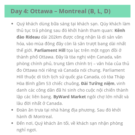
Day 4: Ottawa – Montreal (B, L, D)
Quý khách dùng bữa sáng tại khách sạn. Qúy khách làm
thủ tục trả phòng sau đó khởi hành tham quan:
Kênh
đào Rideau
dài 202km được công nhận là di sản văn
hóa, vào mùa đông đây còn là sân trượt bang dài nhất
thế giới.
Parliament Hill
tọa lạc trên một ngọn đồi ở
thành phố Ottawa. Đây là tòa nghị viện Canada, văn
phòng chính phủ, trung tâm chính trị – văn hóa của thủ
đo Ottawa nói riêng và Canada nói chung. Parliament
Hill thuộc di tích lịch sử quốc gia Canada, có tòa Tháp
Hòa Bình gồm 53 chiếc chuông,
Đài Tưởng niệm
, vinh
danh các công dân đã hi sinh cho cuộc nội chiến thành
lập các liên bang.
ByWard Market
ngôi chợ lớn nhất và
lâu đời nhất ở Canada.
Đoàn ăn trưa tại nhà hàng địa phương. Sau đó khởi
hành đi Montreal.
Đến nơi, Quý khách ăn tối, về khách sạn nhận phòng
nghỉ ngơi.