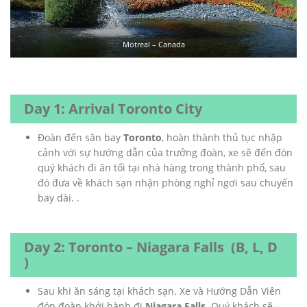
Motreal – Canada
Day 1: Arrival Toronto City
Đoàn đến sân bay
Toronto
, hoàn thành thủ tục nhập
cảnh với sự hướng dẫn của trưởng đoàn, xe sẽ đến đón
quý khách đi ăn tối tại nhà hàng trong thành phố, sau
đó đưa về khách sạn nhận phòng nghỉ ngơi sau chuyến
bay dài. .
Day 2: Toronto – Niagara Falls (B, L, D
)
Sau khi ăn sáng tại khách sạn. Xe và Hướng Dẫn Viên
đón đoàn khởi hành đi
Niagara Falls
. Quý khách sẽ