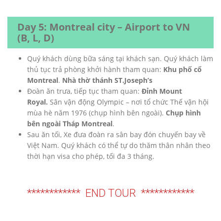
Day 5: Montreal city – Airport to VN
(B, L, D)
Quý khách dùng bữa sáng tại khách sạn. Quý khách làm
thủ tục trả phòng khởi hành tham quan:
Khu phố cổ
Montreal
.
Nhà thờ thánh ST.Joseph’s
Đoàn ăn trưa, tiếp tục tham quan:
Đỉnh Mount
Royal.
Sân vận động Olympic – nơi tổ chức Thế vận hội
mùa hè năm 1976 (chụp hình bên ngoài).
Chụp hình
bên ngoài Tháp Montreal
.
Sau ăn tối, Xe đưa đoàn ra sân bay đón chuyến bay về
Việt Nam. Quý khách có thể tự do thăm thân nhân theo
thời hạn visa cho phép, tối đa 3 tháng.
************ END TOUR ************