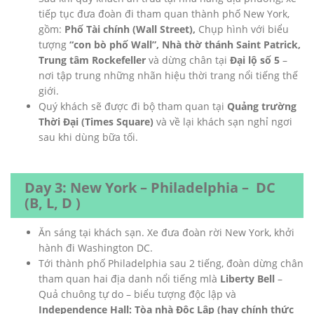
tiếp tục đưa đoàn đi tham quan thành phố New York,
gồm:
Phố Tài chính (Wall Street),
Chụp hình với biểu
tượng
“con bò phố Wall”, Nhà thờ thánh Saint Patrick,
Trung tâm Rockefeller
và dừng chân tại
Đại lộ số 5
–
nơi tập trung những nhãn hiệu thời trang nổi tiếng thế
giới.
Quý khách sẽ được đi bộ tham quan tại
Quảng trường
Thời Đại (Times Square)
và về lại khách sạn nghỉ ngơi
sau khi dùng bữa tối.
Day 3: New York – Philadelphia – DC
(B, L, D )
Ăn sáng tại khách sạn. Xe đưa đoàn rời New York, khởi
hành đi Washington DC.
Tới thành phố Philadelphia sau 2 tiếng, đoàn dừng chân
tham quan hai địa danh nổi tiếng mlà
Liberty Bell
–
Quả chuông tự do – biểu tượng độc lập và
Independence Hall: Tòa nhà Độc Lập (hay chính thức