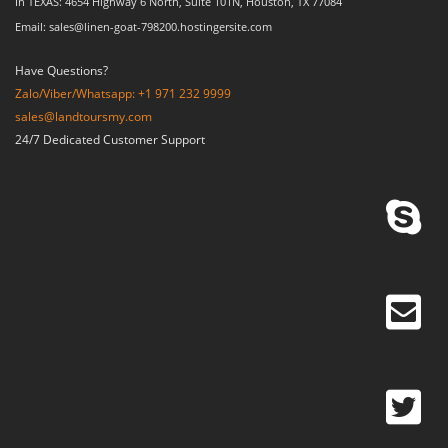
In TEXAS: 4654 Highway 6 North, Suite 101N, Houston, TX 77084
Email: sales@linen-goat-798200.hostingersite.com
Have Questions?
Zalo/Viber/Whatsapp: +1 971 232 9999
sales@landtoursmy.com
24/7 Dedicated Customer Support