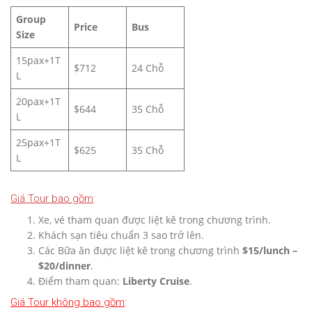
Group
Price
Bus
Size
15pax+1T
$712
24 Chỗ
L
20pax+1T
$644
35 Chỗ
L
25pax+1T
$625
35 Chỗ
L
Giá Tour bao gồm
:
Xe, vé tham quan được liệt kê trong chương trình.
Khách sạn tiêu chuẩn 3 sao trở lên.
Các Bữa ăn được liệt kê trong chương trình
$15/lunch –
$20/dinner
.
Điểm tham quan:
Liberty Cruise
.
Giá Tour không bao gồm
: