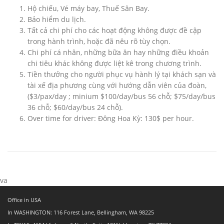
Hộ chiếu, Vé máy bay, Thuế Sân Bay.
Bảo hiểm du lịch.
Tất cả chi phí cho các hoạt động không được đề cập
trong hành trình, hoặc đã nêu rõ tùy chọn.
Chi phí cá nhân, những bữa ăn hay những điều khoản
chi tiêu khác không được liệt kê trong chương trình.
Tiền thưởng cho người phục vụ hành lý tại khách sạn và
tài xế địa phương cùng với hướng dẫn viên của đoàn,
($3/pax/day ; minium $100/day/bus 56 chỗ; $75/day/bus
36 chỗ; $60/day/bus 24 chỗ).
Over time for driver: Đông Hoa Kỳ: 130$ per hour.
va
Office in USA
In WASHINGTON: 116 Forest Lane, Bellingham, WA 98225