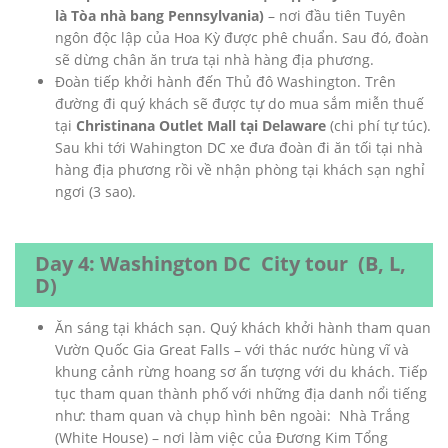
là Tòa nhà bang Pennsylvania)
– nơi đầu tiên Tuyên
ngôn độc lập của Hoa Kỳ được phê chuẩn. Sau đó, đoàn
sẽ dừng chân ăn trưa tại nhà hàng địa phương.
Đoàn tiếp khởi hành đến Thủ đô Washington. Trên
đường đi quý khách sẽ được tự do mua sắm miễn thuế
tại
Christinana Outlet Mall tại Delaware
(chi phí tự túc).
Sau khi tới Wahington DC xe đưa đoàn đi ăn tối tại nhà
hàng địa phương rồi về nhận phòng tại khách sạn nghỉ
ngơi (3 sao).
Day 4: Washington DC City tour (B, L,
D)
Ăn sáng tại khách sạn. Quý khách khởi hành tham quan
Vườn Quốc Gia Great Falls – với thác nước hùng vĩ và
khung cảnh rừng hoang sơ ấn tượng với du khách. Tiếp
tục tham quan thành phố với những địa danh nổi tiếng
như: tham quan và chụp hình bên ngoài: Nhà Trắng
(White House) – nơi làm việc của Đương Kim Tổng