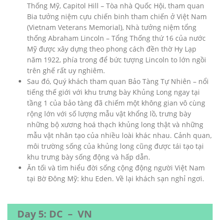
Thống Mỹ, Capitol Hill – Tòa nhà Quốc Hội, tham quan
Bia tưởng niệm cựu chiến binh tham chiến ở Việt Nam
(Vietnam Veterans Memorial), Nhà tưởng niệm tổng
thống Abraham Lincoln – Tổng Thống thứ 16 của nước
Mỹ được xây dựng theo phong cách đền thờ Hy Lạp
năm 1922, phía trong để bức tượng Lincoln to lớn ngồi
trên ghế rất uy nghiêm.
Sau đó, Quý khách tham quan Bảo Tàng Tự Nhiên – nổi
tiếng thế giới với khu trưng bày Khủng Long ngay tại
tầng 1 của bảo tàng đã chiếm một không gian vô cùng
rộng lớn với số lượng mẫu vật khổng lồ, trưng bày
những bộ xương hoá thạch khủng long thật và những
mẫu vật nhân tạo của nhiều loài khác nhau. Cảnh quan,
môi trường sống của khủng long cũng được tái tạo tại
khu trưng bày sống động và hấp dẫn.
Ăn tối và tìm hiểu đời sống cộng động người Việt Nam
tại Bờ Đông Mỹ: khu Eden. Về lại khách sạn nghỉ ngơi.
Day 5: DC – VN