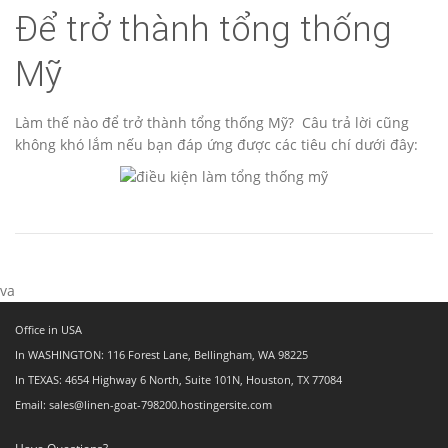
Để trở thành tổng thống
Mỹ
Làm thế nào để trở thành tổng thống Mỹ? Câu trả lời cũng
không khó lắm nếu bạn đáp ứng được các tiêu chí dưới đây:
va
Office in USA
In WASHINGTON: 116 Forest Lane, Bellingham, WA 98225
In TEXAS: 4654 Highway 6 North, Suite 101N, Houston, TX 77084
Email: sales@linen-goat-798200.hostingersite.com