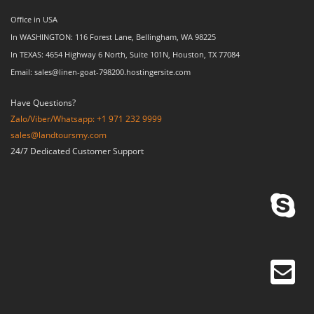
Office in USA
In WASHINGTON: 116 Forest Lane, Bellingham, WA 98225
In TEXAS: 4654 Highway 6 North, Suite 101N, Houston, TX 77084
Email: sales@linen-goat-798200.hostingersite.com
Have Questions?
Zalo/Viber/Whatsapp: +1 971 232 9999
sales@landtoursmy.com
24/7 Dedicated Customer Support