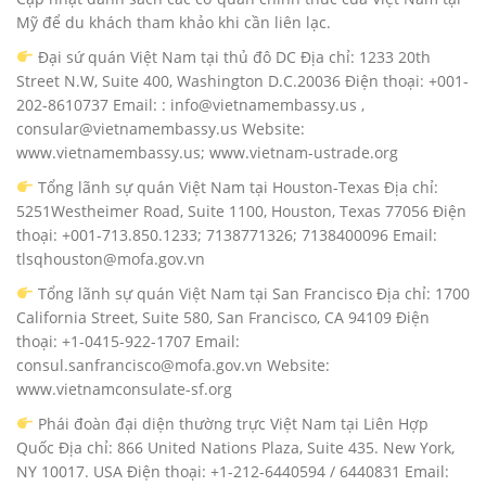
Mỹ để du khách tham khảo khi cần liên lạc.
Đại sứ quán Việt Nam tại thủ đô DC Địa chỉ: 1233 20th
Street N.W, Suite 400, Washington D.C.20036 Điện thoại: +001-
202-8610737 Email: : info@vietnamembassy.us ,
consular@vietnamembassy.us Website:
www.vietnamembassy.us; www.vietnam-ustrade.org
Tổng lãnh sự quán Việt Nam tại Houston-Texas Địa chỉ:
5251Westheimer Road, Suite 1100, Houston, Texas 77056 Điện
thoại: +001-713.850.1233; 7138771326; 7138400096 Email:
tlsqhouston@mofa.gov.vn
Tổng lãnh sự quán Việt Nam tại San Francisco Địa chỉ: 1700
California Street, Suite 580, San Francisco, CA 94109 Điện
thoại: +1-0415-922-1707 Email:
consul.sanfrancisco@mofa.gov.vn Website:
www.vietnamconsulate-sf.org
Phái đoàn đại diện thường trực Việt Nam tại Liên Hợp
Quốc Địa chỉ: 866 United Nations Plaza, Suite 435. New York,
NY 10017. USA Điện thoại: +1-212-6440594 / 6440831 Email: