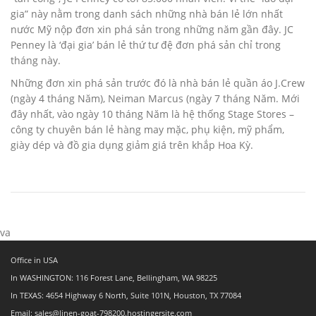
gia” này nằm trong danh sách những nhà bán lẻ lớn nhất
nước Mỹ nộp đơn xin phá sản trong những năm gần đây. JC
Penney là ‘đại gia’ bán lẻ thứ tư đệ đơn phá sản chỉ trong
tháng này.
Những đơn xin phá sản trước đó là nhà bán lẻ quần áo J.Crew
(ngày 4 tháng Năm), Neiman Marcus (ngày 7 tháng Năm. Mới
đây nhất, vào ngày 10 tháng Năm là hệ thống Stage Stores –
công ty chuyên bán lẻ hàng may mặc, phụ kiện, mỹ phẩm,
giày dép và đồ gia dụng giảm giá trên khắp Hoa Kỳ.
va
Office in USA
In WASHINGTON: 116 Forest Lane, Bellingham, WA 98225
In TEXAS: 4654 Highway 6 North, Suite 101N, Houston, TX 77084
Email: sales@linen-goat-798200.hostingersite.com