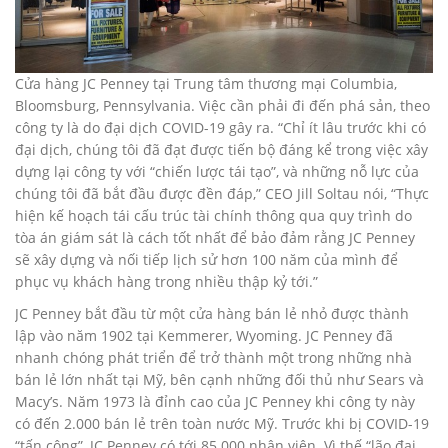
Cửa hàng JC Penney tại Trung tâm thương mại Columbia,
Bloomsburg, Pennsylvania. Việc cần phải đi đến phá sản, theo
công ty là do đại dịch COVID-19 gây ra. “Chỉ ít lâu trước khi có
đại dịch, chúng tôi đã đạt được tiến bộ đáng kể trong việc xây
dựng lại công ty với “chiến lược tái tạo”, và những nỗ lực của
chúng tôi đã bắt đầu được đền đáp,” CEO Jill Soltau nói, “Thực
hiện kế hoạch tái cấu trúc tài chính thông qua quy trình do
tòa án giám sát là cách tốt nhất để bảo đảm rằng JC Penney
sẽ xây dựng và nối tiếp lịch sử hơn 100 năm của mình để
phục vụ khách hàng trong nhiều thập kỷ tới.”
JC Penney bắt đầu từ một cửa hàng bán lẻ nhỏ được thành
lập vào năm 1902 tại Kemmerer, Wyoming. JC Penney đã
nhanh chóng phát triển để trở thành một trong những nhà
bán lẻ lớn nhất tại Mỹ, bên cạnh những đối thủ như Sears và
Macy’s. Năm 1973 là đỉnh cao của JC Penney khi công ty này
có đến 2.000 bán lẻ trên toàn nước Mỹ. Trước khi bị COVID-19
“tấn công”, JC Penney có tới 85.000 nhân viên. Vì thế “lão đại