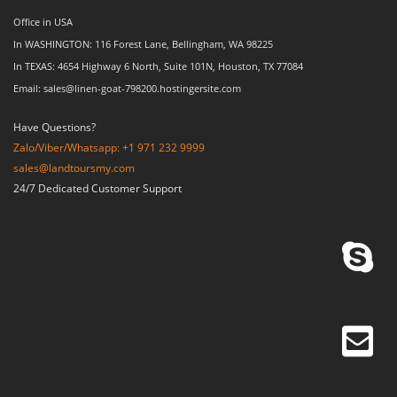
Office in USA
In WASHINGTON: 116 Forest Lane, Bellingham, WA 98225
In TEXAS: 4654 Highway 6 North, Suite 101N, Houston, TX 77084
Email: sales@linen-goat-798200.hostingersite.com
Have Questions?
Zalo/Viber/Whatsapp: +1 971 232 9999
sales@landtoursmy.com
24/7 Dedicated Customer Support