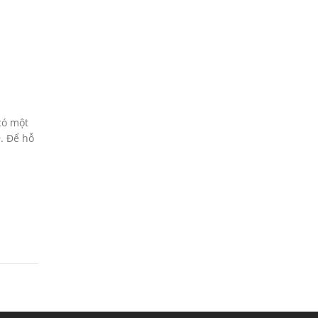
có một
. Để hỗ