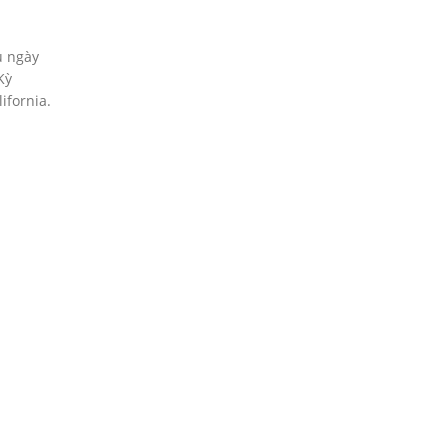
u ngày
Kỳ
ifornia.