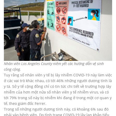
Nhân viên Los Angeles County niêm yết các hướng dẫn vệ sinh
công cộng.
Tuy rằng số nhân viên y tế bị lây nhiễm COVID-19 này làm việc
ở các vai trò khác nhau, có tới 46% những người dương tính là
y tá. Sở y tế cộng đồng chỉ có tin tức chi tiết về trường hợp lây
nhiễm của hơn một nửa số nhân viên y tế nhiễm virus, và có
tới 79% trong số này bị nhiễm khi đang ở trong một cơ quan y
tế, theo giám đốc Ferrer.
Trong số những người dương tính này, có khoảng 6% sau đó
phải vào bệnh viện. Do tình trạng COVID-19 lây lan khắp tiểu