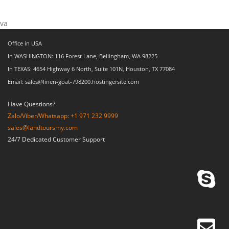
va
Office in USA
In WASHINGTON: 116 Forest Lane, Bellingham, WA 98225
In TEXAS: 4654 Highway 6 North, Suite 101N, Houston, TX 77084
Email: sales@linen-goat-798200.hostingersite.com
Have Questions?
Zalo/Viber/Whatsapp: +1 971 232 9999
sales@landtoursmy.com
24/7 Dedicated Customer Support