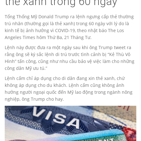
thẻ xanh trong 60 ngày
Tổng Thống Mỹ Donald Trump ra lệnh ngưng cấp thẻ thường
trú nhân (thường gọi là thẻ xanh) trong 60 ngày với lý do là
kinh tế bị ảnh hưởng vì COVID-19, theo nhật báo The Los
Angeles Times hôm Thứ Ba, 21 Tháng Tư.
Lệnh này được đưa ra một ngày sau khi ông Trump tweet ra
rằng ông sẽ ký sắc lệnh di trú trước tình cảnh bị “Kẻ Thù Vô
Hình” tấn công, cũng như nhu cầu bảo vệ việc làm cho những
công dân Mỹ ưu tú.”
Lệnh cấm chỉ áp dụng cho di dân đang xin thẻ xanh, chứ
không áp dụng cho du khách. Lệnh cấm cũng không ảnh
hưởng người ngoại quốc đến Mỹ lao động trong ngành nông
nghiệp, ông Trump cho hay.