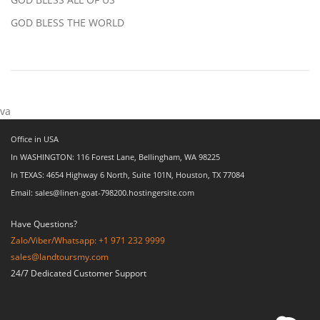
GOD BLESS THE WORLD
va
Office in USA
In WASHINGTON: 116 Forest Lane, Bellingham, WA 98225
In TEXAS: 4654 Highway 6 North, Suite 101N, Houston, TX 77084
Email: sales@linen-goat-798200.hostingersite.com
Have Questions?
Zalo/Viber/Whatsapp: +1 971 232 9999
sales@landtoursmy.com
24/7 Dedicated Customer Support