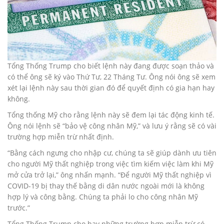
Tổng Thống Trump cho biết lệnh này đang được soạn thảo và
có thể ông sẽ ký vào Thứ Tư, 22 Tháng Tư. Ông nói ông sẽ xem
xét lại lệnh này sau thời gian đó để quyết định có gia hạn hay
không.
Tổng thống Mỹ cho rằng lệnh này sẽ đem lại tác động kinh tế.
Ông nói lệnh sẽ “bảo vệ công nhân Mỹ,” và lưu ý rằng sẽ có vài
trường hợp miễn trừ nhất định.
“Bằng cách ngưng cho nhập cư, chúng ta sẽ giúp dành ưu tiên
cho người Mỹ thất nghiệp trong việc tìm kiếm việc làm khi Mỹ
mở cửa trở lại,” ông nhấn mạnh. “Để người Mỹ thất nghiệp vì
COVID-19 bị thay thế bằng di dân nước ngoài mới là không
hợp lý và công bằng. Chúng ta phải lo cho công nhân Mỹ
trước.”
Tổng Thống Trump cho hay những trường hợp miễn trừ có