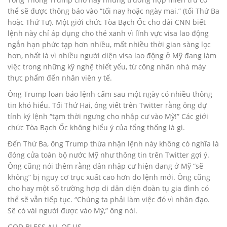
thể sẽ được thông báo vào “tối nay hoặc ngày mai.” (tối Thứ Ba
hoặc Thứ Tư). Một giới chức Tòa Bạch Ốc cho đài CNN biết
lệnh này chỉ áp dụng cho thẻ xanh vì lĩnh vực visa lao động
ngắn hạn phức tạp hơn nhiều, mất nhiều thời gian sàng lọc
hơn, nhất là vì nhiều người diện visa lao động ở Mỹ đang làm
việc trong những kỹ nghệ thiết yếu, từ công nhân nhà máy
thực phẩm đến nhân viên y tế.
Ông Trump loan báo lệnh cấm sau một ngày có nhiều thông
tin khó hiểu. Tối Thứ Hai, ông viết trên Twitter rằng ông dự
tính ký lệnh “tạm thời ngưng cho nhập cư vào Mỹ!” Các giới
chức Tòa Bạch Ốc không hiểu ý của tổng thống là gì.
Đến Thứ Ba, ông Trump thừa nhận lệnh này không có nghĩa là
đóng cửa toàn bộ nước Mỹ như thông tin trên Twitter gợi ý.
Ông cũng nói thêm rằng dân nhập cư hiện đang ở Mỹ “sẽ
không” bị nguy cơ trục xuất cao hơn do lệnh mới. Ông cũng
cho hay một số trường hợp di dân diện đoàn tụ gia đình có
thể sẽ vẫn tiếp tục. “Chúng ta phải làm việc đó vì nhân đạo.
Sẽ có vài người được vào Mỹ,” ông nói.
GOD BLESS ALL OF US