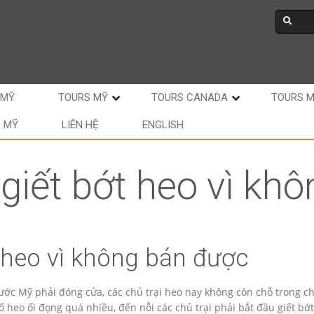
 MỸ
TOURS MỸ
TOURS CANADA
TOURS 
C MỸ
LIÊN HỆ
ENGLISH
giết bớt heo vì kh
 heo vì không bán được
ước Mỹ phải đóng cửa, các chủ trại heo nay không còn chỗ trong c
 heo ối đọng quá nhiều, đến nỗi các chủ trại phải bắt đầu giết bớ