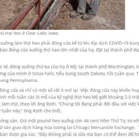
hủ trại heo ở Clear Lake, Iowa.
 xưởng làm thịt heo phải đóng cửa kể từ khi đại dịch COVID-19 bùn
báo đóng cửa xưởng thịt heo lớn nhất của họ, đặt tại thành phố Wa
ốc tế, đóng xưởng thứ ba của họ ở Mỹ, tại thành phố Worthington, t
ng của mình ở Sioux Falls, tiểu bang South Dakota, hồi tuần qua. 
 bang Pennsylvania.
óng cửa và chỉ có một số rất ít mở lại. Việc đóng cửa này khiến ho
nh mỗi tuần các lò mổ của kỹ nghệ thịt heo Mỹ giết khoảng 2.5 tri
 làm thịt, theo lời ông Roth. “Chúng tôi đang phải đối đầu với việc
 tuần này,” ông Roth cho biết.
nông sản. Giá một pound heo xuống còn 44 cent hôm Thứ Tư, so vớ
từ sàn giao dịch hàng hóa tương lai Chicago Mercantile Exchange.
g bán được gia súc. “Đây không phải là sữa mà bạn có thể đem đổ h