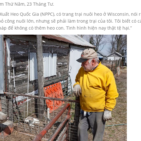
hôm Thứ Năm, 23 Tháng Tư.
ất Heo Quốc Gia (NPPC), có trang trại nuôi heo ở Wisconsin, nói 
 công nuôi lớn, nhưng sẽ phải làm trong trại của tôi. Tôi biết có c
háp để không có thêm heo con. Tình hình hiện nay thật tệ hại.”