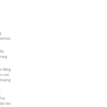
g
terloo,
iểu
Trong
ạt động
ệu con
 khoảng
i
 Tuy
oặc rau