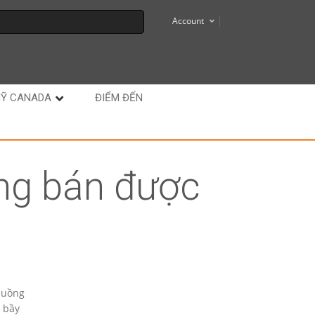
Account
MỸ CANADA
ĐIỂM ĐẾN
ông bán được
huồng
t bầy