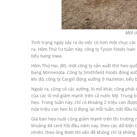
Một c
Tình trạng ngày xảy ra do việc có hơn một chục các
ra. Hôm Thứ Tư tuần này, công ty Tyson Foods loan 
tiểu bang Iowa.
Hôm Thứ Hai, JBS, một công ty sản xuất thịt heo qu
bang Minnesota. Công ty Smithfield Foods đóng xưở
khi đó, công ty Cargill đóng xưởng ở Hazleton, tiểu
Ngoài ra, cũng có các xưởng, lò mổ khác cũng phải đ
của các lò mổ giảm mạnh trên cả nước Mỹ. Trung bì
heo. Trong tuần này, chỉ có khoảng 2 triệu con được
nửa triệu con heo bị ứ đọng lại mỗi tuần, bắt đầu từ
Giá bán heo nuôi cũng giảm mạnh trên thị trường 
khoảng 84 cent hồi đầu năm nay, theo các dữ kiện 
nhiên, theo ông Roth thì vấn đề không chỉ là khôn