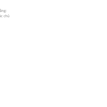
rằng:
ác chủ