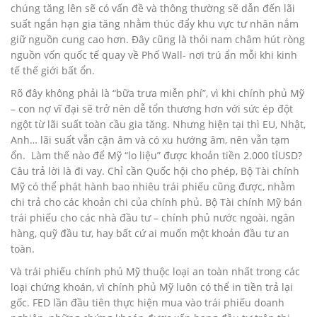
chúng tăng lên sẽ có vấn đề và thông thường sẽ dẫn đến lãi
suất ngắn hạn gia tăng nhằm thúc đẩy khu vực tư nhân nắm
giữ nguồn cung cao hơn. Đây cũng là thỏi nam châm hút ròng
nguồn vốn quốc tế quay về Phố Wall- nơi trú ẩn mỗi khi kinh
tế thế giới bất ổn.
Rõ đây không phải là “bữa trưa miễn phí”, vì khi chính phủ Mỹ
– con nợ vĩ đại sẽ trở nên dễ tổn thương hơn với sức ép đột
ngột từ lãi suất toàn cầu gia tăng. Nhưng hiện tại thì EU, Nhật,
Anh… lãi suất vẫn cận âm và có xu hướng âm, nên vẫn tạm
ổn. Làm thế nào để Mỹ “lo liệu” được khoản tiền 2.000 tỉUSD?
Câu trả lời là đi vay. Chỉ cần Quốc hội cho phép, Bộ Tài chính
Mỹ có thể phát hành bao nhiêu trái phiếu cũng được, nhằm
chi trả cho các khoản chi của chính phủ. Bộ Tài chính Mỹ bán
trái phiếu cho các nhà đầu tư – chính phủ nước ngoài, ngân
hàng, quỹ đầu tư, hay bất cứ ai muốn một khoản đầu tư an
toàn.
Và trái phiếu chính phủ Mỹ thuộc loại an toàn nhất trong các
loại chứng khoán, vì chính phủ Mỹ luôn có thể in tiền trả lại
gốc. FED lần đầu tiên thực hiện mua vào trái phiếu doanh