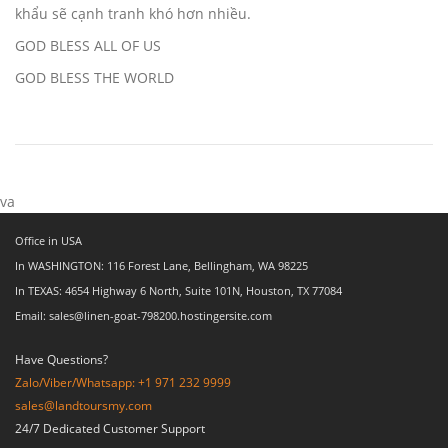
khẩu sẽ cạnh tranh khó hơn nhiều.
GOD BLESS ALL OF US
GOD BLESS THE WORLD
va
Office in USA
In WASHINGTON: 116 Forest Lane, Bellingham, WA 98225
In TEXAS: 4654 Highway 6 North, Suite 101N, Houston, TX 77084
Email: sales@linen-goat-798200.hostingersite.com
Have Questions?
Zalo/Viber/Whatsapp: +1 971 232 9999
sales@landtoursmy.com
24/7 Dedicated Customer Support