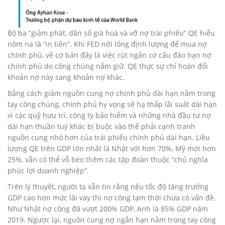
Bộ ba “giảm phát, dân số già hoá và vỡ nợ trái phiếu” QE hiểu
nôm na là “in tiền”. Khi FED nới lỏng định lượng để mua nợ
chính phủ, về cơ bản đây là việc rút ngắn cơ cấu đáo hạn nợ
chính phủ do công chúng nắm giữ. QE thực sự chỉ hoán đổi
khoản nợ này sang khoản nợ khác.
Bằng cách giảm nguồn cung nợ chính phủ dài hạn nằm trong
tay công chúng, chính phủ hy vọng sẽ hạ thấp lãi suất dài hạn
vì các quỹ hưu trí, công ty bảo hiểm và những nhà đầu tư nợ
dài hạn thuần tuý khác bị buộc vào thế phải cạnh tranh
nguồn cung nhỏ hơn của trái phiếu chính phủ dài hạn. Liều
lượng QE trên GDP lớn nhất là Nhật với hơn 70%, Mỹ mới hơn
25%, vẫn có thể vỗ béo thêm các tập đoàn thuộc “chủ nghĩa
phúc lợi doanh nghiệp”.
Trên lý thuyết, người ta vẫn tin rằng nếu tốc độ tăng trưởng
GDP cao hơn mức lãi vay thì nợ công tạm thời chưa có vấn đề.
Như Nhật nợ công đã vượt 200% GDP, Anh là 85% GDP năm
2019. Ngược lại, nguồn cung nợ ngắn hạn nằm trong tay công