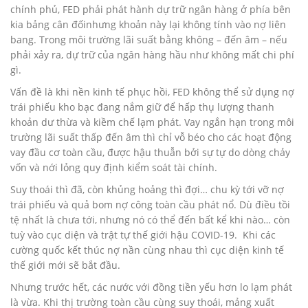
chính phủ, FED phải phát hành dự trữ ngân hàng ở phía bên
kia bảng cân đốinhưng khoản này lại không tính vào nợ liên
bang. Trong môi trường lãi suất bằng không – đến âm – nếu
phải xảy ra, dự trữ của ngân hàng hầu như không mất chi phí
gì.
Vấn đề là khi nền kinh tế phục hồi, FED không thể sử dụng nợ
trái phiếu kho bạc đang nắm giữ để hấp thụ lượng thanh
khoản dư thừa và kiềm chế lạm phát. Vay ngắn hạn trong môi
trường lãi suất thấp đến âm thì chỉ vỗ béo cho các hoạt động
vay đầu cơ toàn cầu, được hậu thuẫn bởi sự tự do dòng chảy
vốn và nới lỏng quy định kiểm soát tài chính.
Suy thoái thì đã, còn khủng hoảng thì đợi… chu kỳ tới vỡ nợ
trái phiếu và quả bom nợ công toàn cầu phát nổ. Dù điều tồi
tệ nhất là chưa tới, nhưng nó có thể đến bất kể khi nào… còn
tuỳ vào cục diện và trật tự thế giới hậu COVID-19. Khi các
cường quốc kết thúc nợ nần cùng nhau thì cục diện kinh tế
thế giới mới sẽ bắt đầu.
Nhưng trước hết, các nước với đồng tiền yếu hơn lo lạm phát
là vừa. Khi thị trường toàn cầu cùng suy thoái, mảng xuất