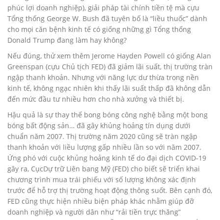
phúc lợi doanh nghiệp), giải pháp tài chính tiền tệ mà cựu
Tổng thống George W. Bush đã tuyên bố là “liều thuốc” dành
cho mọi căn bệnh kinh tế có giống những gì Tổng thống
Donald Trump đang làm hay không?
Nếu đúng, thử xem thêm Jerome Hayden Powell có giống Alan
Greenspan (cựu Chủ tịch FED) đã giảm lãi suất, thị trường tràn
ngập thanh khoản. Nhưng với năng lực dư thừa trong nền
kinh tế, không ngạc nhiên khi thấy lãi suất thấp đã không dẫn
đến mức đầu tư nhiều hơn cho nhà xưởng và thiết bị.
Hậu quả là sự thay thế bong bóng công nghệ bằng một bong
bóng bất động sản… đã gây khủng hoảng tín dụng dưới
chuẩn năm 2007. Thị trường năm 2020 cũng sẽ tràn ngập
thanh khoản với liều lượng gấp nhiều lần so với năm 2007.
Ứng phó với cuộc khủng hoảng kinh tế do đại dịch COVID-19
gây ra, CụcDự trữ Liên bang Mỹ (FED) cho biết sẽ triển khai
chương trình mua trái phiếu với số lượng không xác định
trước để hỗ trợ thị trường hoạt động thông suốt. Bên cạnh đó,
FED cũng thực hiện nhiều biện pháp khác nhằm giúp đỡ
doanh nghiệp và người dân như “rải tiền trực thăng”