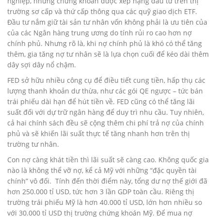
nghiệp, những chứng khoán được xếp hạng đầu tư trên thị
trường sơ cấp và thứ cấp thông qua các quỹ giao dịch ETF.
Đầu tư nắm giữ tài sản tư nhân vốn không phải là ưu tiên của
của các Ngân hàng trung ương do tính rủi ro cao hơn nợ
chính phủ. Nhưng rõ là, khi nợ chính phủ là khó có thể tăng
thêm, gia tăng nợ tư nhân sẽ là lựa chọn cuối để kéo dài thêm
dây sợi dây nổ chậm.
FED sở hữu nhiều công cụ để điều tiết cung tiền, hấp thụ các
lượng thanh khoản dư thừa, như các gói QE ngược – tức bán
trái phiếu dài hạn để hút tiền về. FED cũng có thể tăng lãi
suất đối với dự trữ ngân hàng để duy trì nhu cầu. Tuy nhiên,
cả hai chính sách đều sẽ cộng thêm chi phí trả nợ của chính
phủ và sẽ khiến lãi suất thực tế tăng nhanh hơn trên thị
trường tư nhân.
Con nợ càng khát tiền thì lãi suất sẽ càng cao. Không quốc gia
nào là không thể vỡ nợ, kể cả Mỹ với những “đặc quyền tài
chính” vô đối. Tính đến thời điểm này, tổng dư nợ thế giới đã
hơn 250.000 tỉ USD, tức hơn 3 lần GDP toàn cầu. Riêng thị
trường trái phiếu Mỹ là hơn 40.000 tỉ USD, lớn hơn nhiều so
với 30.000 tỉ USD thị trường chứng khoán Mỹ. Để mua nợ