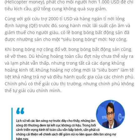
(Helicopter money), phát cho mỗi người hơn 1.000 USD để chi
tiêu kích cầu, giữ tổng cung không quá suy giảm.
Cùng với gói cứu trợ 2000 tỉ USD và hàng ngàn tỉ nới lỏng
định lượng (QE) trước đó, song hành mức lãi suất cận âm và
giảm thuế cho người giàu, có lẽ bong bóng bất động sản đã
được nhường sân cho một “siêu bong bóng” mới: Nợ công.
Khi bong bóng nợ công đổ vỡ, bong bóng bất động sản cũng
sẽ vỡ theo. Dù khủng hoảng toàn cầu đợt này chưa thể xảy ra
và lạm phát vẫn thấp, nhưng trong tất cả các dạng khủng
hoảng kinh tế, khủng hoảng nợ công mới là “siêu bom” làm tê
liệt khả năng trả nợ và điều hành quốc gia của các chính phủ.
Chính phủ có thể giải cứu thị trường, nhưng chính phủ không
thể tự giải cứu chính mình.