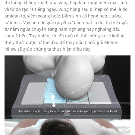
thì luồng không khí đi qua vùng hẹp làm rung niêm mạc, mô
và từ đó tạo ra tiếng ngáy. Vùng họng sau bị hẹp có thể là do
amidan to, viêm xoang hoặc bẩm sinh cổ họng hẹp, cuống
lưỡi to … Vậy nên để giải quyết cơ bản nhất là đổi tư thế ngủ,
từ nằm ngửa chuyển sang nằm nghiêng hay nghiêng đầu
sang 2 bên. Tuy nhiên, khi đã ngủ rồi thì chúng ta sẽ không
thể ý thức được tư thế đầu để thay đổi. Chiếc gối Motion
Pillow sẽ giúp chúng ta thực hiện điều này.