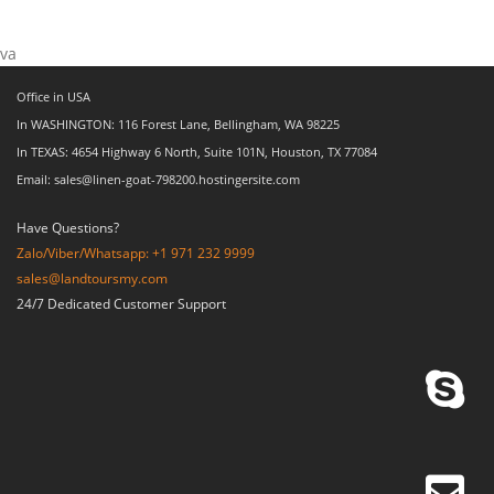
va
Office in USA
In WASHINGTON: 116 Forest Lane, Bellingham, WA 98225
In TEXAS: 4654 Highway 6 North, Suite 101N, Houston, TX 77084
Email: sales@linen-goat-798200.hostingersite.com
Have Questions?
Zalo/Viber/Whatsapp: +1 971 232 9999
sales@landtoursmy.com
24/7 Dedicated Customer Support