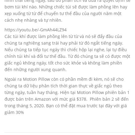
hình thái tiếng ngáy, sau đó phân tích và đưa ra quyết định sẽ
bơm túi khí nào. Những chiếc túi sẽ được làm phồng lên hay
xẹp xuống từ từ để chuyển tư thế đầu của người năm một
cách nhẹ nhàng và tự nhiên.
https://youtu.be/-GmAh44LZ94
Các túi khí được làm phồng lên từ từ và nó sẽ đẩy đầu của
chúng ta nghiêng sang trái hay phải từ đó ngắt tiếng ngáy.
Nếu chúng ta tiếp tục ngáy thì chiếc hộp lại nghe, lại tự điều
chỉnh túi khí và đổi tư thế đầu. Từ đó chúng ta sẽ có được một
giấc ngủ không ngáy, tốt cho sức khỏe và không làm phiền
đến những người xung quanh.
Ngoài ra Motion Pillow còn có phần mềm đi kèm, nó sẽ cho
chúng ta dữ liệu phân tích thời gian thực về giấc ngủ theo
từng ngày, tuần hay tháng. Hiện tại Motion Pillow phiên bản 1
được bán trên Amazon với mức giá $378. Phiên bản 2 sẽ đến
trong tháng 5, 2020. Bạn có thể đặt mua trước tại đây với giá
giảm 30%