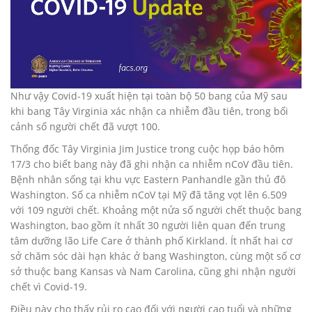
Như vậy Covid-19 xuất hiện tại toàn bộ 50 bang của Mỹ sau
khi bang Tây Virginia xác nhận ca nhiễm đầu tiên, trong bối
cảnh số người chết đã vượt 100.
Thống đốc Tây Virginia Jim Justice trong cuộc họp báo hôm
17/3 cho biết bang này đã ghi nhận ca nhiễm nCoV đầu tiên.
Bệnh nhân sống tại khu vực Eastern Panhandle gần thủ đô
Washington. Số ca nhiễm nCoV tại Mỹ đã tăng vọt lên 6.509
với 109 người chết. Khoảng một nửa số người chết thuộc bang
Washington, bao gồm ít nhất 30 người liên quan đến trung
tâm dưỡng lão Life Care ở thành phố Kirkland. Ít nhất hai cơ
sở chăm sóc dài hạn khác ở bang Washington, cùng một số cơ
sở thuộc bang Kansas và Nam Carolina, cũng ghi nhận người
chết vì Covid-19.
Điều này cho thấy rủi ro cao đối với người cao tuổi và những