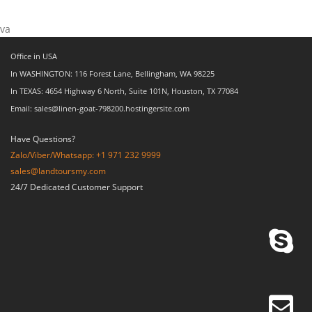
va
Office in USA
In WASHINGTON: 116 Forest Lane, Bellingham, WA 98225
In TEXAS: 4654 Highway 6 North, Suite 101N, Houston, TX 77084
Email: sales@linen-goat-798200.hostingersite.com
Have Questions?
Zalo/Viber/Whatsapp: +1 971 232 9999
sales@landtoursmy.com
24/7 Dedicated Customer Support