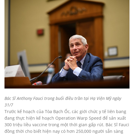
Bác Sĩ Anthony Fauci trong buổi điều trần tại Hạ Viện Mỹ ngày
31/7
Trước kế hoạch của Tòa Bạch Ốc, các giới chức y tế liên bang
đang thực hiện kế hoạch Operation Warp Speed để sản xuất
300 triệu liều vaccine trong một thời gian gấp rút. Bác Sĩ Fauci
đồng thời cho biết hiện nay có hơn 250,000 người sẵn sàng