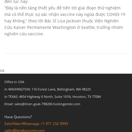
đến lúc này.
“Đây là nền tảng thiết yếu để tiến tới giai đoạn thử nghiệm
mà có thể thực sự xác nhận vaccine này ngừa được COVID-19
hay không,” theo lời Bác Sĩ Lisa Jackson thuộc Viện Nghiên
Cứu Kaiser Permanente Washington ở Seattle, trưởng nhóm
nghiên cứu vaccine.
va
Office in USA
In WASHINGTON: 116 Forest Lane, Bellingham, WA 98225
In TEXAS: 4654 Highway 6 North, Suite 101N, Houston, TX 77084
Email: sales@linen-goat-798200.hostingersite.com
Have Questions?
Zalo/Viber/Whatsapp: +1 971 232 9999
sales@landtoursmy.com