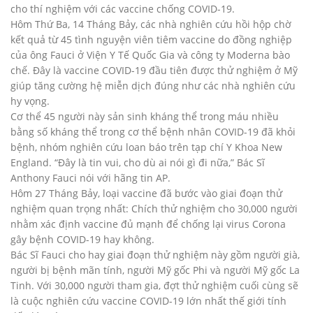
cho thí nghiệm với các vaccine chống COVID-19.
Hôm Thứ Ba, 14 Tháng Bảy, các nhà nghiên cứu hồi hộp chờ
kết quả từ 45 tình nguyện viên tiêm vaccine do đồng nghiệp
của ông Fauci ở Viện Y Tế Quốc Gia và công ty Moderna bào
chế. Đây là vaccine COVID-19 đầu tiên được thử nghiệm ở Mỹ
giúp tăng cường hệ miễn dịch đúng như các nhà nghiên cứu
hy vọng.
Cơ thể 45 người này sản sinh kháng thể trong máu nhiều
bằng số kháng thể trong cơ thể bệnh nhân COVID-19 đã khỏi
bệnh, nhóm nghiên cứu loan báo trên tạp chí Y Khoa New
England. “Đây là tin vui, cho dù ai nói gì đi nữa,” Bác Sĩ
Anthony Fauci nói với hãng tin AP.
Hôm 27 Tháng Bảy, loại vaccine đã bước vào giai đoạn thử
nghiệm quan trọng nhất: Chích thử nghiệm cho 30,000 người
nhằm xác định vaccine đủ mạnh để chống lại virus Corona
gây bệnh COVID-19 hay không.
Bác Sĩ Fauci cho hay giai đoạn thử nghiệm này gồm người già,
người bị bệnh mãn tính, người Mỹ gốc Phi và người Mỹ gốc La
Tinh. Với 30,000 người tham gia, đợt thử nghiệm cuối cùng sẽ
là cuộc nghiên cứu vaccine COVID-19 lớn nhất thế giới tính